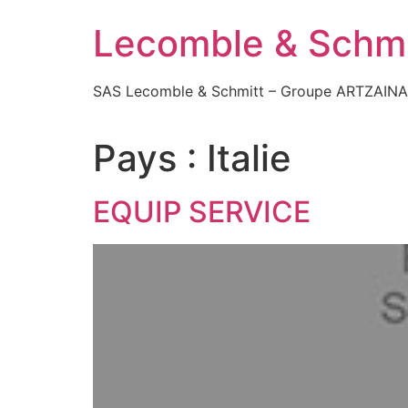
Aller
Lecomble & Schmi
au
contenu
SAS Lecomble & Schmitt – Groupe ARTZAIN
Pays :
Italie
EQUIP SERVICE