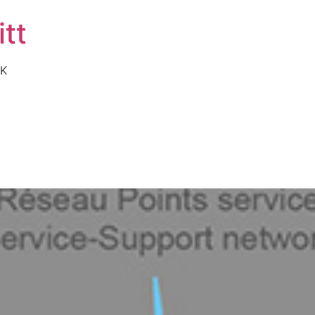
tt
AK